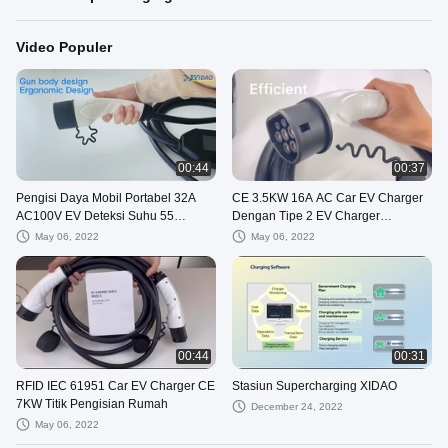
Video Populer
00:44
00:37
Pengisi Daya Mobil Portabel 32A
CE 3.5KW 16A AC Car EV Charger
AC100V EV Deteksi Suhu 55
Dengan Tipe 2 EV Charger
Derajat
OCPP1.6
May 06, 2022
May 06, 2022
00:44
00:31
RFID IEC 61951 Car EV Charger CE
Stasiun Supercharging XIDAO
7KW Titik Pengisian Rumah
December 24, 2022
May 06, 2022