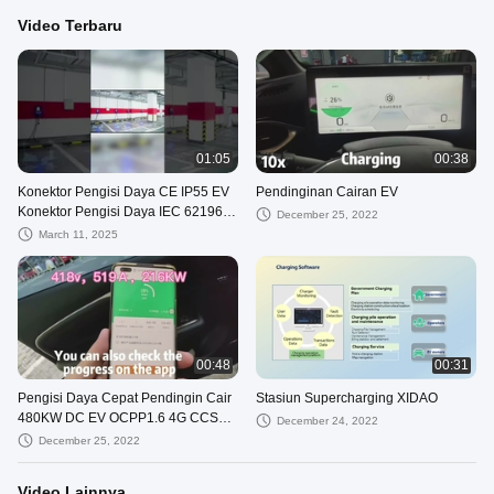
Video Terbaru
01:05
00:38
Konektor Pengisi Daya CE IP55 EV
Pendinginan Cairan EV
Konektor Pengisi Daya IEC 62196
December 25, 2022
EV
March 11, 2025
00:48
00:31
Pengisi Daya Cepat Pendingin Cair
Stasiun Supercharging XIDAO
480KW DC EV OCPP1.6 4G CCS2
December 24, 2022
GB/T CCS1
December 25, 2022
Video Lainnya