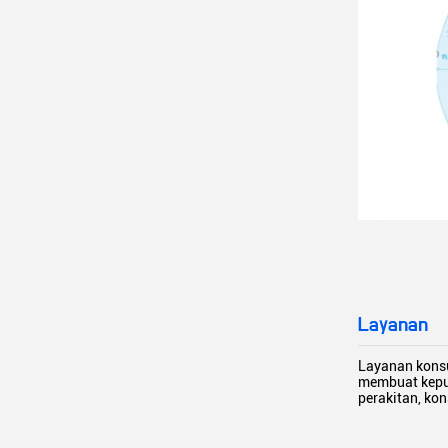
Layanan
Layanan konsu
membuat keput
perakitan, k