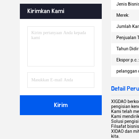
Jenis Bisni
Kirimkan Kami
Merek:
Jumlah Ka
Penjualan 
Tahun Didir
Ekspor p.c.:
pelanggan d
Detail Per
XIGDAO berkom
Kirim
pengisian kend
Kami telah men
Kami mendirik
Solusi pengis
Filsafat bisn
XIDAO dan mit
kita.