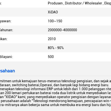
s:
Produsen , Distributor / Wholesaler , Ek
XiDAO
ryawan:
100~150
Tahunan:
2000000-4000000
ikan:
2010
80% - 90%
ilayani:
500
usahaan
itmen untuk kemajuan terus-menerus teknologi pengisian, dan sejak aw
araan, switching baterai,Operasi, dan banyak lagi bidang energi baru.
erapkan teknologi informasi ERP untuk lebih dari 1.000 pelanggan ritel 
an 200 lemari pertukaran baterai roda dua listrik untuk menyediakan la
ian "XIDAO" kami, yang menyediakan operator pengisian dengan layanan 
is perusahaan adalah "Teknologi mendorong kemajuan, pencapaian win-
ra-mitranya akan bekerja sama untuk membuka era energi baru dan hi