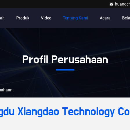
huangc
ah
Produk
Video
Tentang Kami
Acara
Bel
Profil Perusahaan
usahaan
du Xiangdao Technology Co.