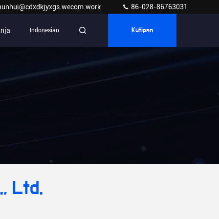
hunhui@cdxdkjyxgs.wecom.work
86-028-86763031
anja
Indonesian
Kutipan
, Ltd.