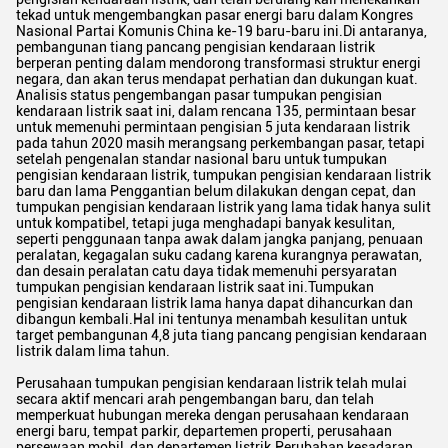
tekad untuk mengembangkan pasar energi baru dalam Kongres
Nasional Partai Komunis China ke-19 baru-baru ini.Di antaranya,
pembangunan tiang pancang pengisian kendaraan listrik
berperan penting dalam mendorong transformasi struktur energi
negara, dan akan terus mendapat perhatian dan dukungan kuat.
Analisis status pengembangan pasar tumpukan pengisian
kendaraan listrik saat ini, dalam rencana 135, permintaan besar
untuk memenuhi permintaan pengisian 5 juta kendaraan listrik
pada tahun 2020 masih merangsang perkembangan pasar, tetapi
setelah pengenalan standar nasional baru untuk tumpukan
pengisian kendaraan listrik, tumpukan pengisian kendaraan listrik
baru dan lama Penggantian belum dilakukan dengan cepat, dan
tumpukan pengisian kendaraan listrik yang lama tidak hanya sulit
untuk kompatibel, tetapi juga menghadapi banyak kesulitan,
seperti penggunaan tanpa awak dalam jangka panjang, penuaan
peralatan, kegagalan suku cadang karena kurangnya perawatan,
dan desain peralatan catu daya tidak memenuhi persyaratan
tumpukan pengisian kendaraan listrik saat ini.Tumpukan
pengisian kendaraan listrik lama hanya dapat dihancurkan dan
dibangun kembali.Hal ini tentunya menambah kesulitan untuk
target pembangunan 4,8 juta tiang pancang pengisian kendaraan
listrik dalam lima tahun.
Perusahaan tumpukan pengisian kendaraan listrik telah mulai
secara aktif mencari arah pengembangan baru, dan telah
memperkuat hubungan mereka dengan perusahaan kendaraan
energi baru, tempat parkir, departemen properti, perusahaan
persewaan mobil, dan departemen listrik.Perubahan kesadaran