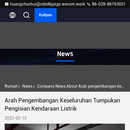
huangchunhui@cdxdkjyxgs.wecom.work
86-028-86763031
Kutipan
News
Rumah
>
News
>
Company News About Arah pengembangan keseluruhan tumpukan pengisian kendaraan listrik
Arah Pengembangan Keseluruhan Tumpukan
Pengisian Kendaraan Listrik
2022-02-10