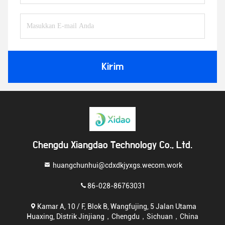
Kirim
Chengdu Xiangdao Technology Co., Ltd.
huangchunhui@cdxdkjyxgs.wecom.work
86-028-86763031
Kamar A, 10 / F, Blok B, Wangfujing, 5 Jalan Utama
Huaxing, Distrik Jinjiang，Chengdu，Sichuan，China