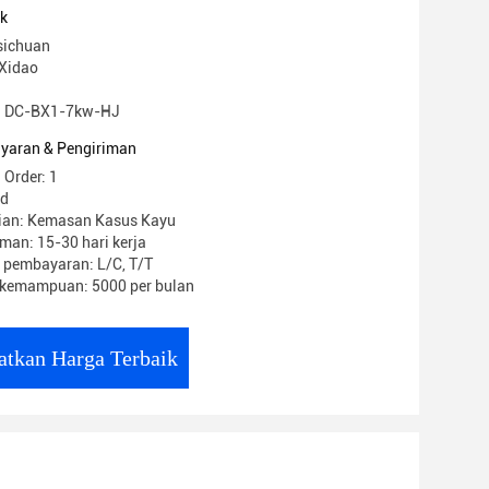
uk
sichuan
Xidao
: DC-BX1-7kw-HJ
yaran & Pengiriman
 Order: 1
sd
ian: Kemasan Kasus Kayu
man: 15-30 hari kerja
 pembayaran: L/C, T/T
kemampuan: 5000 per bulan
atkan Harga Terbaik