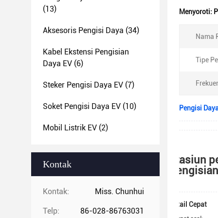
(13)
Menyoroti:
P
Aksesoris Pengisi Daya
(34)
Nama P
Kabel Ekstensi Pengisian
Tipe P
Daya EV
(6)
Frekue
Steker Pengisi Daya EV
(7)
Soket Pengisi Daya EV
(10)
Pengisi Day
Mobil Listrik EV
(2)
Stasiun p
Kontak
Pengisian
Kontak:
Miss. Chunhui
Detail Cepat
Telp:
86-028-86763031