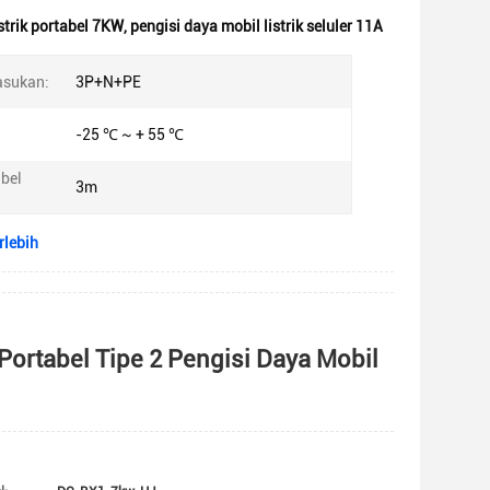
strik portabel 7KW
,
pengisi daya mobil listrik seluler 11A
asukan:
3P+N+PE
-25 ℃ ~ + 55 ℃
bel
3m
rlebih
ortabel Tipe 2 Pengisi Daya Mobil