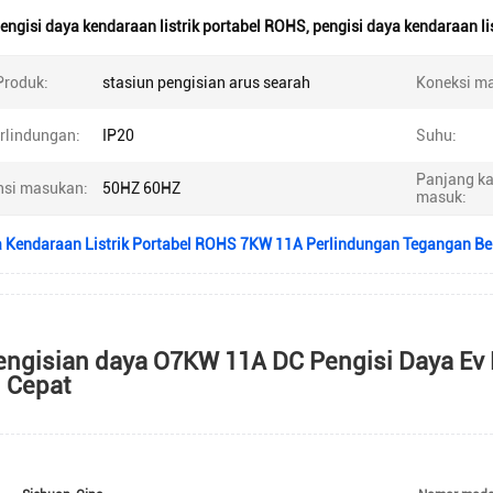
engisi daya kendaraan listrik portabel ROHS
,
pengisi daya kendaraan li
roduk:
stasiun pengisian arus searah
Koneksi m
erlindungan:
IP20
Suhu:
Panjang ka
nsi masukan:
50HZ 60HZ
masuk:
a Kendaraan Listrik Portabel ROHS 7KW 11A Perlindungan Tegangan Be
engisian daya O7KW 11A DC Pengisi Daya Ev P
 Cepat