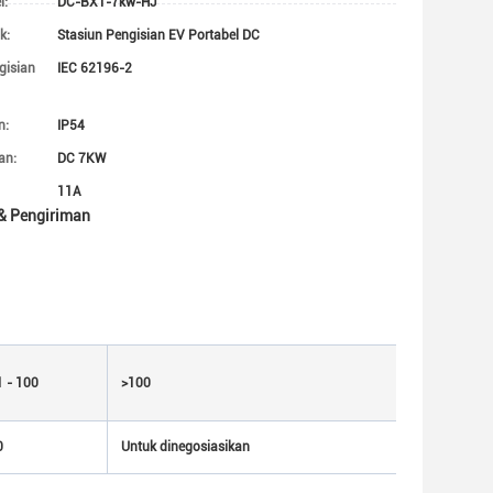
l:
DC-BX1-7kw-HJ
k:
Stasiun Pengisian EV Portabel DC
gisian
IEC 62196-2
n:
IP54
an:
DC 7KW
11A
& Pengiriman
1 - 100
>100
0
Untuk dinegosiasikan