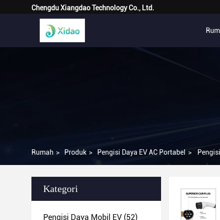
Chengdu Xiangdao Technology Co., Ltd.
Rum
Rumah
>
Produk
>
Pengisi Daya EV AC Portabel
>
Pengis
Kategori
Pengisi Daya Mobil EV
(52)