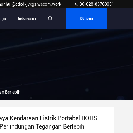
hunhui@cdxdkjyxgs.wecom.work
86-028-86763031
anja
Indonesian
Kutipan
an Berlebih
aya Kendaraan Listrik Portabel ROHS
Perlindungan Tegangan Berlebih