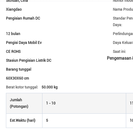
Sichuan, Cina
Nomor mode
Xiangdao
Nama Produ
Pengisian Rumah DC
Standar Pen
Daya:
12 bulan
Perlindunga
Pengisi Daya Mobil Ev
Daya Keluar
CE ROHS
Saat ini:
Pengemasan 
Stasiun Pengisian Listrik DC
Barang tunggal
60X30X60 cm
Berat kotor tunggal:
50.000 kg
Jumlah
1 - 10
1
(Potongan)
Est.Waktu (hari)
5
1