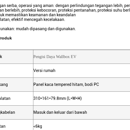
gan serba, operasi yang aman: dengan perlindungan tegangan lebih, pe
an berlebih, proteksi kebocoran, proteksi pentanahan, proteksi suhu berle
uk memastikan keamanan dan keandalan
latan, efektif mencegah kecelakaan.
gunakan: mudah dipasang dan digunakan.
Produk
k
Pengisi Daya Wallbox EV
Versi rumah
kang
Panel kaca tempered hitam, bodi PC
alatan
310*161*79.8mm (L*W*H)
gkabelan
Masuk dan keluar dari bawah
tan
<6kg