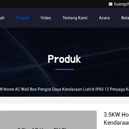
huangc
ah
Produk
Video
Tentang Kami
Acara
Bel
Produk
W Home AC Wall Box Pengisi Daya Kendaraan Listrik IP65 12 Penjaga
3.5KW Ho
Kendaraan