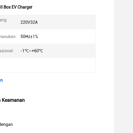
ll Box EV Charger
ang
220V32A
masukan:
50Hz±1%
sional:
-1℃~+60℃
an
ga Keamanan
 dengan