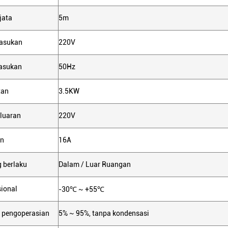
jata
5m
asukan
220V
asukan
50Hz
tan
3.5KW
luaran
220V
an
16A
 berlaku
Dalam / Luar Ruangan
ional
-30℃ ~ +55℃
 pengoperasian
5% ~ 95%, tanpa kondensasi