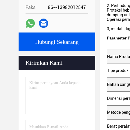
2. Perlindun
Faks:
86--13982012547
Proteksi beb
dumping unt
Operasi pera
3, mudah di
Parameter 
Hubungi Sekarang
Nama Produ
Kirimkan Kami
Tipe produk
Bahan cang
Dimensi per
Metode pen
Berat perala