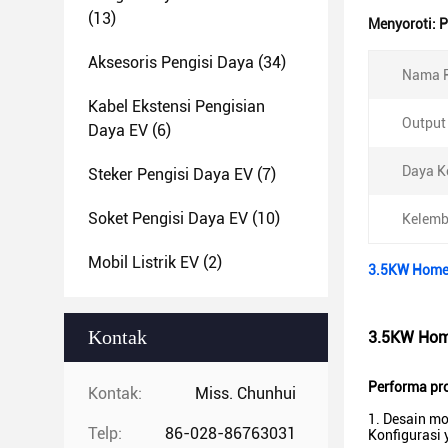
(13)
Menyoroti:
P
Aksesoris Pengisi Daya
(34)
Nama P
Kabel Ekstensi Pengisian
Output 
Daya EV
(6)
Daya K
Steker Pengisi Daya EV
(7)
Soket Pengisi Daya EV
(10)
Kelemba
Mobil Listrik EV
(2)
3.5KW Home 
Kontak
3.5KW Home
Performa pr
Kontak:
Miss. Chunhui
1. Desain mo
Telp:
86-028-86763031
Konfigurasi 