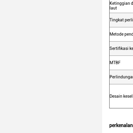
Ketinggian 
laut
Tingkat per
Metode pend
Sertifikasi 
MTBF
Perlindunga
Desain kese
perkenalan