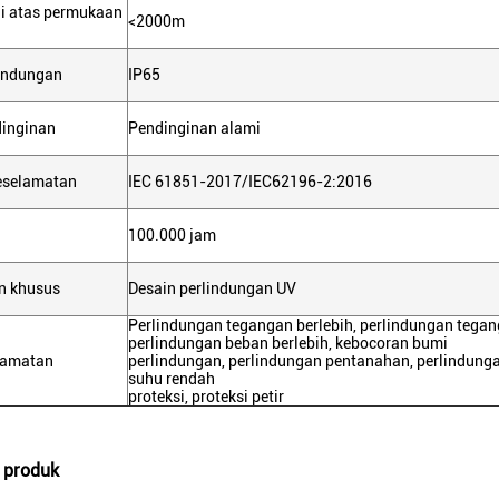
di atas permukaan
<2000m
lindungan
IP65
inginan
Pendinginan alami
keselamatan
IEC 61851-2017/IEC62196-2:2016
100.000 jam
n khusus
Desain perlindungan UV
Perlindungan tegangan berlebih, perlindungan tegan
perlindungan beban berlebih, kebocoran bumi
lamatan
perlindungan, perlindungan pentanahan, perlindunga
suhu rendah
proteksi, proteksi petir
 produk