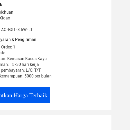
uk
sichuan
Xidao
: AC-BG1-3.5W-LT
yaran & Pengiriman
 Order: 1
ate
ian: Kemasan Kasus Kayu
man: 15-30 hari kerja
 pembayaran: L/C, T/T
kemampuan: 5000 per bulan
atkan Harga Terbaik