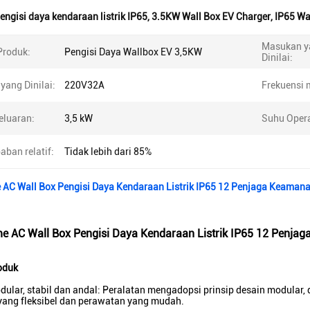
engisi daya kendaraan listrik IP65
,
3.5KW Wall Box EV Charger
,
IP65 Wa
Masukan y
roduk:
Pengisi Daya Wallbox EV 3,5KW
Dinilai:
yang Dinilai:
220V32A
Frekuensi 
eluaran:
3,5 kW
Suhu Opera
ban relatif:
Tidak lebih dari 85%
AC Wall Box Pengisi Daya Kendaraan Listrik IP65 12 Penjaga Keaman
 AC Wall Box Pengisi Daya Kendaraan Listrik IP65 12 Penja
oduk
dular, stabil dan andal: Peralatan mengadopsi prinsip desain modular,
yang fleksibel dan perawatan yang mudah.