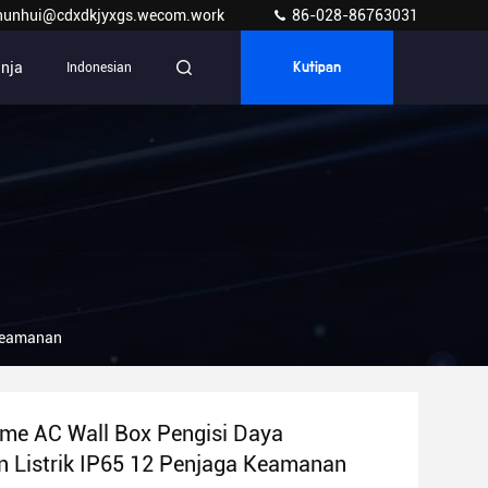
hunhui@cdxdkjyxgs.wecom.work
86-028-86763031
anja
Indonesian
Kutipan
 Keamanan
me AC Wall Box Pengisi Daya
 Listrik IP65 12 Penjaga Keamanan