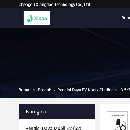
Chengdu Xiangdao Technology Co., Ltd.
Rum
Rumah
>
Produk
>
Pengisi Daya EV Kotak Dinding
>
3.5K
Kategori
Pengisi Daya Mobil EV
(52)