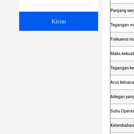
Panjang sen
Kirim
Tegangan m
Frekuensi m
Maks.kekua
Tegangan ke
Arus keluar
Adegan yang
Suhu Operas
Kelembaban