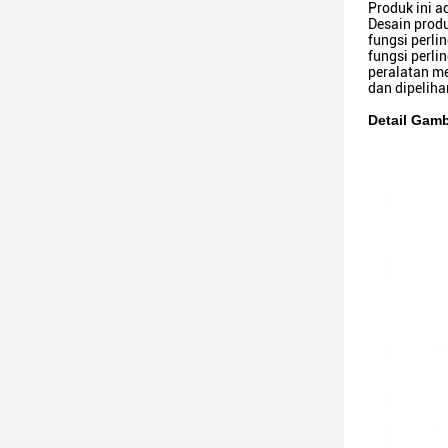
Produk ini a
Desain prod
fungsi perli
fungsi perl
peralatan me
dan dipeliha
Detail Gam