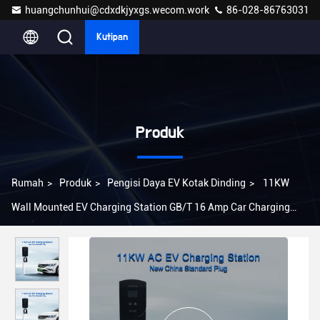
huangchunhui@cdxdkjyxgs.wecom.work
86-028-86763031
Kutipan
Produk
Rumah
>
Produk
>
Pengisi Daya EV Kotak Dinding
>
11KW
Wall Mounted EV Charging Station GB/T 16 Amp Car Charging
Point