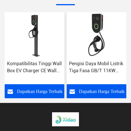
Kompatibilitas Tinggi Wall
Pengisi Daya Mobil Listrik
Box EV Charger CE Wall
Tiga Fasa GB/T 11KW
Mounted EV Charging
Tipe 2 Titik Pengisian
Station
Rumah
k
Dapatkan Harga Terbaik
Dapatkan Harga Terbaik