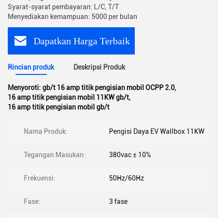
Syarat-syarat pembayaran: L/C, T/T
Menyediakan kemampuan: 5000 per bulan
Dapatkan Harga Terbaik
Rincian produk
Deskripsi Produk
Menyoroti:
gb/t 16 amp titik pengisian mobil OCPP 2.0
,
16 amp titik pengisian mobil 11KW gb/t
,
16 amp titik pengisian mobil gb/t
Nama Produk:
Pengisi Daya EV Wallbox 11KW
Tegangan Masukan:
380vac ± 10%
Frekuensi:
50Hz/60Hz
Fase:
3 fase