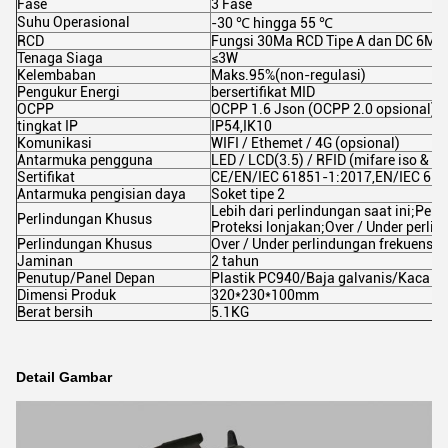
Fase
3 Fase
Suhu Operasional
-30 ℃ hingga 55 ℃
RCD
Fungsi 30Ma RCD Tipe A dan DC 6Ma a
Tenaga Siaga
≤3W
Kelembaban
Maks.95%(non-regulasi)
Pengukur Energi
bersertifikat MID
OCPP
OCPP 1.6 Json (OCPP 2.0 opsional)
tingkat IP
IP54,IK10
Komunikasi
WIFI / Ethemet / 4G (opsional)
Antarmuka pengguna
LED / LCD(3.5) / RFID (mifare iso & I
Sertifikat
CE/EN/IEC 61851-1:2017,EN/IEC 61
Antarmuka pengisian daya
Soket tipe 2
Lebih dari perlindungan saat ini;Perl
Perlindungan Khusus
Proteksi lonjakan;Over / Under perli
Perlindungan Khusus
Over / Under perlindungan frekuensi
Jaminan
2 tahun
Penutup/Panel Depan
Plastik PC940/Baja galvanis/Kaca t
Dimensi Produk
320*230*100mm
Berat bersih
5.1KG
Detail Gambar