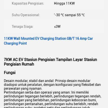
Kapasitas Pengisian:
Hingga 11KW
Suhu Operasional:
'-30 ℃ sampai 55 ℃
Tenaga Siaga:
≤3W
11KW Wall Mounted EV Charging Station GB/T 16 Amp Car
Charging Point
7KW AC EV Stasiun Pengisian Tampilan Layar Stasiun
Pengisian Rumah
Fungsi
Desain modular, stabil dan andal: Prinsip desain modular
diadopsi untuk peralatan, dengan konfigurasi yang fleksibel dan
perawatan yang nyaman.
Perlindungan serba dan operasi yang aman: Ini memiliki
perlindungan tegangan berlebih, perlindungan tegangan rendah,
perlindungan yang berlebihan, perlindungan kebocoran bumi,
perlindungan pentanahan, perlindungan suhu berlebih, rendah
perlindungan suhu, proteksi petir dan perlindungan jatuh,