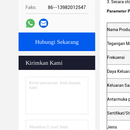
3. Secara ot
Faks:
86--13982012547
Parameter 
Nama Produ
Hubungi Sekarang
Tegangan M
Frekuensi
Kirimkan Kami
Daya Keluar
Keluaran Saa
Antarmuka 
Sertifikat/S
Jenis