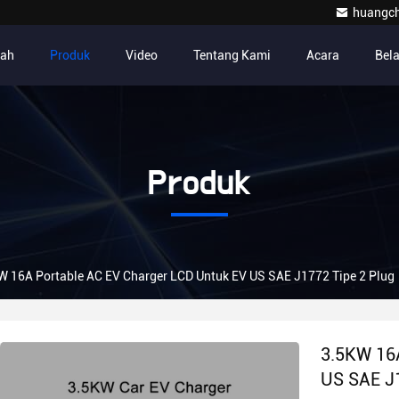
huangc
ah
Produk
Video
Tentang Kami
Acara
Bel
Produk
W 16A Portable AC EV Charger LCD Untuk EV US SAE J1772 Tipe 2 Plug
3.5KW 16
US SAE J1