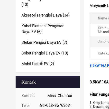
(13)
Menyoroti:
L
Aksesoris Pengisi Daya
(34)
Nama P
Kabel Ekstensi Pengisian
Kehidu
Daya EV
(6)
Mekani
Jamina
Steker Pengisi Daya EV
(7)
Soket Pengisi Daya EV
(10)
Kata ku
Mobil Listrik EV
(2)
3.5KW 16A P
Kontak
3.5KW 16A 
Fitur Fungs
Kontak:
Miss. Chunhui
1. Chip kont
Telp:
86-028-86763031
2. Desain te