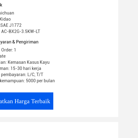
uk
sichuan
Xidao
GBSAE J1772
: AC-BX2G-3.5KW-LT
yaran & Pengiriman
 Order: 1
ate
ian: Kemasan Kasus Kayu
man: 15-30 hari kerja
 pembayaran: L/C, T/T
kemampuan: 5000 per bulan
atkan Harga Terbaik