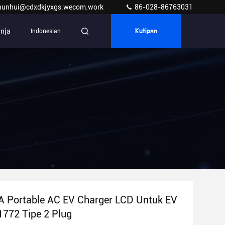
hunhui@cdxdkjyxgs.wecom.work
86-028-86763031
anja
Indonesian
Kutipan
A Portable AC EV Charger LCD Untuk EV
772 Tipe 2 Plug