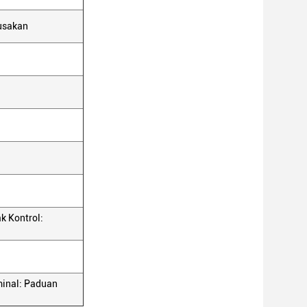
rusakan
k Kontrol:
minal: Paduan