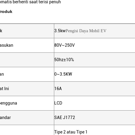
omatis berhenti saat terisi penuh
Produk
k
3.5kw
Pengisi Daya Mobil EV
asukan
80V~250V
50hz±10%
an
0~3.5KW
t Ini
16A
pengguna
LCD
tandar
SAE J1772
Tipe 2 atau Tipe 1