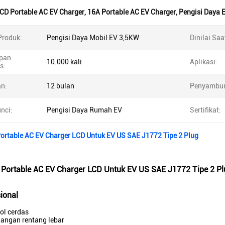
CD Portable AC EV Charger
,
16A Portable AC EV Charger
,
Pengisi Daya 
roduk:
Pengisi Daya Mobil EV 3,5KW
Dinilai Saat
pan
10.000 kali
Aplikasi:
s:
n:
12 bulan
Penyambu
nci:
Pengisi Daya Rumah EV
Sertifikat:
ortable AC EV Charger LCD Untuk EV US SAE J1772 Tipe 2 Plug
Portable AC EV Charger LCD Untuk EV US SAE J1772 Tipe 2 Pl
ional
rol cerdas
gangan rentang lebar