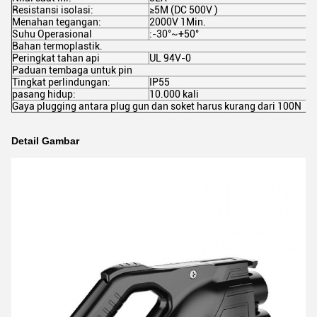
Resistansi isolasi:
≥5M (DC 500V )
Menahan tegangan:
2000V 1Min.
Suhu Operasional
:-30°~+50°
Bahan termoplastik.
Peringkat tahan api
UL 94V-0
Paduan tembaga untuk pin
Tingkat perlindungan:
IP55
pasang hidup:
10.000 kali
Gaya plugging antara plug gun dan soket harus kurang dari 100N
Detail Gambar