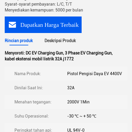
Syarat-syarat pembayaran: L/C, T/T
Menyediakan kemampuan: 5000 per bulan
Dapatkan Harga Terbaik
Rincian produk
Deskripsi Produk
Menyoroti:
DC EV Charging Gun
,
3 Phase EV Charging Gun
,
kabel ekstensi mobil listrik 32A j1772
Nama Produk:
Pistol Pengisi Daya EV 4400V
Dinilai Saat Ini:
32A
Menahan tegangan:
2000V 1Min
Suhu Operasional:
-30 ℃ ~ + 50 ℃
Peringkat tahan api:
UL 94V-0