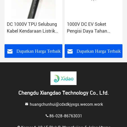
DC 1000V TPU Selubung
1000V DC EV Soket
Kabel Kendaraan Listrik
Pengisi Daya Tahan
Dengan Inti Kawat
Isolasi 200A
Tembaga Telanjang
k
Dapatkan Harga Terbaik
Dapatkan Harga Terbaik
Chengdu Xiangdao Technology Co., Ltd.
huangchunhui@cdxdkjyxgs.wecom.work
86-028-86763031