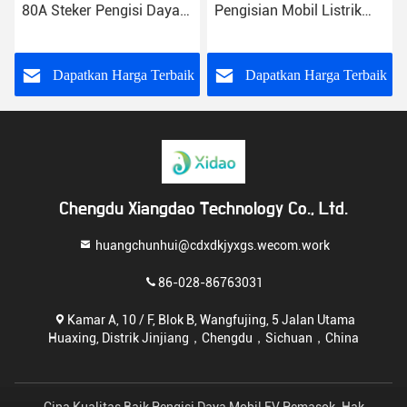
80A Steker Pengisi Daya
Pengisian Mobil Listrik
Mobil Listrik GB/T
250V IP55 Type 2 3 Phase
k
Dapatkan Harga Terbaik
Dapatkan Harga Terbaik
Chengdu Xiangdao Technology Co., Ltd.
huangchunhui@cdxdkjyxgs.wecom.work
86-028-86763031
Kamar A, 10 / F, Blok B, Wangfujing, 5 Jalan Utama
Huaxing, Distrik Jinjiang，Chengdu，Sichuan，China