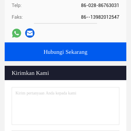
Telp:
86-028-86763031
Faks:
86--13982012547
Hubungi Sekarang
Kirimkan Kami