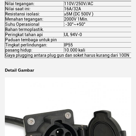
Nilai tegangan:
110V/250V/AC
Nilai saat ini:
16A/32A
Resistansi isolasi:
≥5M (DC 500V )
Menahan tegangan:
2000V 1Min.
Suhu Operasional
:-30°~+50°
Bahan termoplastik.
Peringkat tahan api
UL 94V-0
Paduan tembaga untuk pin
Tingkat perlindungan:
IP55
pasang hidup:
10.000 kali
Gaya plugging antara plug gun dan soket harus kurang dari 100N
Detail Gambar