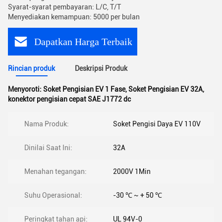
Syarat-syarat pembayaran: L/C, T/T
Menyediakan kemampuan: 5000 per bulan
Dapatkan Harga Terbaik
Rincian produk
Deskripsi Produk
Menyoroti:
Soket Pengisian EV 1 Fase
,
Soket Pengisian EV 32A
,
konektor pengisian cepat SAE J1772 dc
Nama Produk:
Soket Pengisi Daya EV 110V
Dinilai Saat Ini:
32A
Menahan tegangan:
2000V 1Min
Suhu Operasional:
-30 ℃ ~ + 50 ℃
Peringkat tahan api:
UL 94V-0