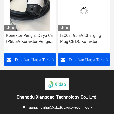
video
video
Konektor Pengisi Daya CE
IEC62196 EV Charging
IP55 EV Konektor Pengisi
Plug CE DC Konektor
Daya IEC 62196 EV
Pengisian Cepat
k
Dapatkan Harga Terbaik
Dapatkan Harga Terbaik
Chengdu Xiangdao Technology Co., Ltd.
huangchunhui@cdxdkjyxgs.wecom.work