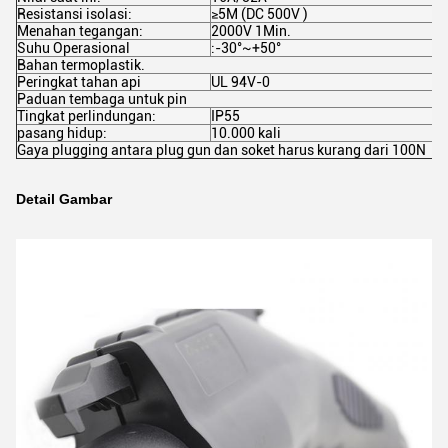
Resistansi isolasi:
≥5M (DC 500V )
Menahan tegangan:
2000V 1Min.
Suhu Operasional
:-30°~+50°
Bahan termoplastik.
Peringkat tahan api
UL 94V-0
Paduan tembaga untuk pin
Tingkat perlindungan:
IP55
pasang hidup:
10.000 kali
Gaya plugging antara plug gun dan soket harus kurang dari 100N
Detail Gambar