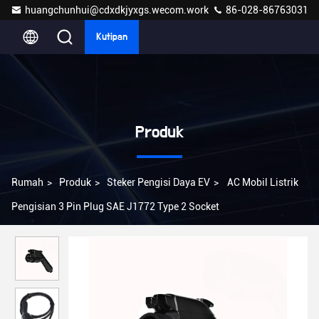
huangchunhui@cdxdkjyxgs.wecom.work
86-028-86763031
Kutipan
Produk
Rumah
>
Produk
>
Steker Pengisi Daya EV
>
AC Mobil Listrik
Pengisian 3 Pin Plug SAE J1772 Type 2 Socket