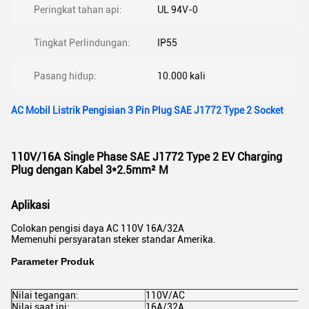
Peringkat tahan api:
UL 94V-0
Tingkat Perlindungan:
IP55
Pasang hidup:
10.000 kali
AC Mobil Listrik Pengisian 3 Pin Plug SAE J1772 Type 2 Socket
110V/16A Single Phase SAE J1772 Type 2 EV Charging
Plug dengan Kabel 3*2.5mm² M
Aplikasi
Colokan pengisi daya AC 110V 16A/32A
Memenuhi persyaratan steker standar Amerika.
Parameter Produk
Nilai tegangan:
110V/AC
Nilai saat ini:
16A/32A