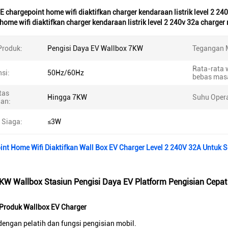
E chargepoint home wifi diaktifkan charger kendaraan listrik level 2 24
home wifi diaktifkan charger kendaraan listrik level 2 240v 32a charger 
roduk:
Pengisi Daya EV Wallbox 7KW
Tegangan 
Rata-rata 
si:
50Hz/60Hz
bebas mas
tas
Hingga 7KW
Suhu Opera
ian:
 Siaga:
≤3W
int Home Wifi Diaktifkan Wall Box EV Charger Level 2 240V 32A Untuk
W Wallbox Stasiun Pengisi Daya EV Platform Pengisian Cepat
Produk Wallbox EV Charger
engan pelatih dan fungsi pengisian mobil.