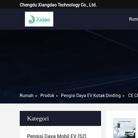
Chengdu Xiangdao Technology Co., Ltd.
Rum
Rumah
>
Produk
>
Pengisi Daya EV Kotak Dinding
>
CE C
Kategori
Pengisi Daya Mobil EV
(52)