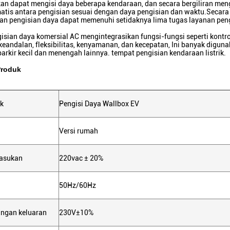
an dapat mengisi daya beberapa kendaraan, dan secara bergiliran men
atis antara pengisian sesuai dengan daya pengisian dan waktu.Secara
an pengisian daya dapat memenuhi setidaknya lima tugas layanan pen
isian daya komersial AC mengintegrasikan fungsi-fungsi seperti kontro
eandalan, fleksibilitas, kenyamanan, dan kecepatan, Ini banyak digun
arkir kecil dan menengah lainnya. tempat pengisian kendaraan listrik.
Produk
k
Pengisi Daya Wallbox EV
Versi rumah
asukan
220vac ± 20%
50Hz/60Hz
angan keluaran
230V±10%