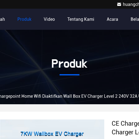
huangc
ah
Produk
Video
Tentang Kami
Acara
Bel
Produk
hargepoint Home Wifi Diaktifkan Wall Box EV Charger Level 2 240V 32
CE Charge
Charger L