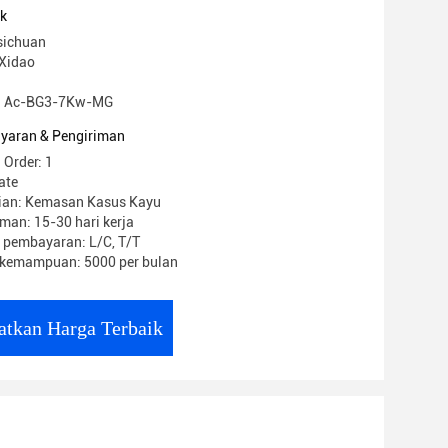
uk
sichuan
Xidao
: Ac-BG3-7Kw-MG
yaran & Pengiriman
 Order: 1
ate
ian: Kemasan Kasus Kayu
man: 15-30 hari kerja
 pembayaran: L/C, T/T
kemampuan: 5000 per bulan
atkan Harga Terbaik