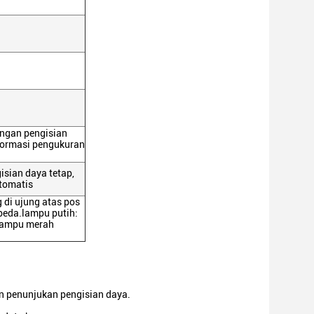
angan pengisian
nformasi pengukuran
isian daya tetap,
otomatis
g di ujung atas pos
beda.lampu putih:
, lampu merah
an penunjukan pengisian daya.