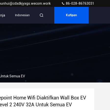
hunhui@cdxdkjyxgs.wecom.work
86-028-86763031
anja
Indonesian
Kutipan
A Untuk Semua EV
point Home Wifi Diaktifkan Wall Box EV
evel 2 240V 32A Untuk Semua EV