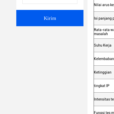
Nilai arus k
Kirim
Isi panjang p
Rata-rata w
masalah
Suhu Kerja
Kelembaban 
Ketinggian
tingkat IP
Intensitas t
Fungsi tes m