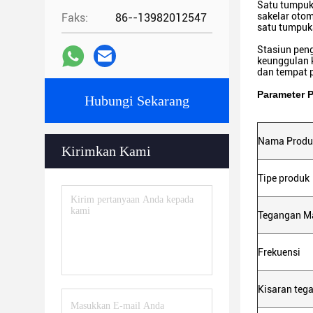
Satu tumpuk
sakelar otom
Faks:
86--13982012547
satu tumpuk
Stasiun peng
keunggulan k
dan tempat p
Parameter 
Hubungi Sekarang
Nama Produ
Kirimkan Kami
Tipe produk
Tegangan M
Frekuensi
Kisaran teg