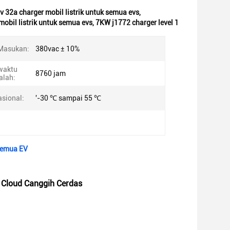
0v 32a charger mobil listrik untuk semua evs
,
mobil listrik untuk semua evs
,
7KW j1772 charger level 1
Masukan:
380vac ± 10%
waktu
8760 jam
alah:
sional:
'-30 ℃ sampai 55 ℃
 Semua EV
 Cloud Canggih Cerdas