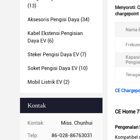
(13)
Menyoroti:
C
chargepoint 
Aksesoris Pengisi Daya
(34)
Nama P
Kabel Ekstensi Pengisian
Daya EV
(6)
Frekuen
Steker Pengisi Daya EV
(7)
Kapasi
Pengis
Soket Pengisi Daya EV
(10)
Tenaga
Mobil Listrik EV
(2)
CE Chargepo
Kontak
CE Home 7K
Kontak:
Miss. Chunhui
Pengenalan 
Telp:
86-028-86763031
Kompatibel d