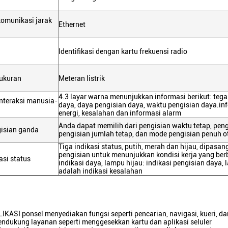
omunikasi jarak
Ethernet
Identifikasi dengan kartu frekuensi radio
ukuran
Meteran listrik
4.3 layar warna menunjukkan informasi berikut: teg
nteraksi manusia-
daya, daya pengisian daya, waktu pengisian daya.i
energi, kesalahan dan informasi alarm
Anda dapat memilih dari pengisian waktu tetap, peng
isian ganda
pengisian jumlah tetap, dan mode pengisian penuh 
Tiga indikasi status, putih, merah dan hijau, dipasan
pengisian untuk menunjukkan kondisi kerja yang ber
asi status
indikasi daya, lampu hijau: indikasi pengisian daya
adalah indikasi kesalahan
LIKASI ponsel menyediakan fungsi seperti pencarian, navigasi, kueri, d
Mendukung layanan seperti menggesekkan kartu dan aplikasi seluler