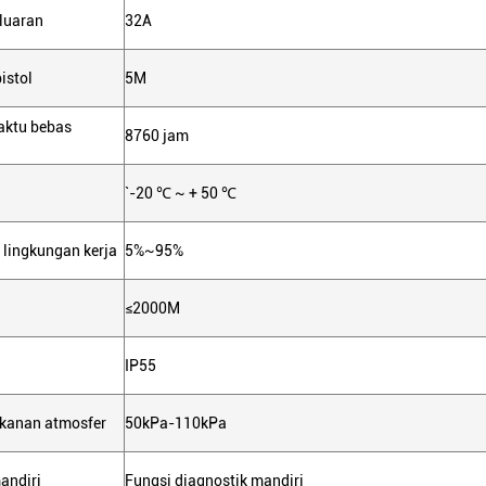
eluaran
32A
istol
5M
aktu bebas
8760 jam
`-20 ℃ ~ + 50 ℃
lingkungan kerja
5%~95%
≤2000M
IP55
ekanan atmosfer
50kPa-110kPa
andiri
Fungsi diagnostik mandiri