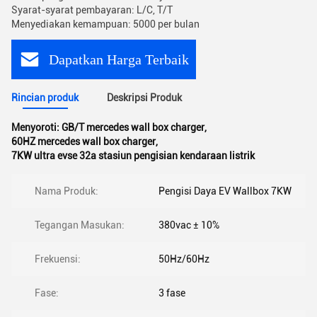
Syarat-syarat pembayaran: L/C, T/T
Menyediakan kemampuan: 5000 per bulan
Dapatkan Harga Terbaik
Rincian produk
Deskripsi Produk
Menyoroti:
GB/T mercedes wall box charger
,
60HZ mercedes wall box charger
,
7KW ultra evse 32a stasiun pengisian kendaraan listrik
Nama Produk:
Pengisi Daya EV Wallbox 7KW
Tegangan Masukan:
380vac ± 10%
Frekuensi:
50Hz/60Hz
Fase:
3 fase