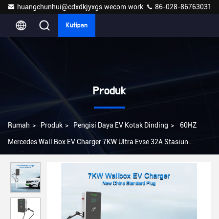
huangchunhui@cdxdkjyxgs.wecom.work
86-028-86763031
Kutipan
Produk
Rumah
>
Produk
>
Pengisi Daya EV Kotak Dinding
>
60HZ
Mercedes Wall Box EV Charger 7KW Ultra Evse 32A Stasiun
Pengisian Kendaraan Listrik