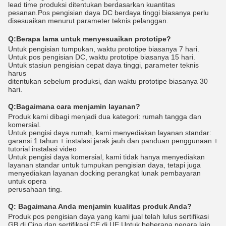
lead time produksi ditentukan berdasarkan kuantitas
pesanan.Pos pengisian daya DC berdaya tinggi biasanya perlu
disesuaikan menurut parameter teknis pelanggan.
Q:
Berapa lama untuk menyesuaikan prototipe?
Untuk pengisian tumpukan, waktu prototipe biasanya 7 hari.
Untuk pos pengisian DC, waktu prototipe biasanya 15 hari.
Untuk stasiun pengisian cepat daya tinggi, parameter teknis
harus
ditentukan sebelum produksi, dan waktu prototipe biasanya 30
hari.
Q:
Bagaimana cara menjamin layanan?
Produk kami dibagi menjadi dua kategori: rumah tangga dan
komersial.
Untuk pengisi daya rumah, kami menyediakan layanan standar:
garansi 1 tahun + instalasi jarak jauh dan panduan penggunaan +
tutorial instalasi video
Untuk pengisi daya komersial, kami tidak hanya menyediakan
layanan standar untuk tumpukan pengisian daya, tetapi juga
menyediakan layanan docking perangkat lunak pembayaran
untuk opera
perusahaan ting.
Q:
Bagaimana Anda menjamin kualitas produk Anda?
Produk pos pengisian daya yang kami jual telah lulus sertifikasi
GB di Cina dan sertifikasi CE di UE.Untuk beberapa negara lain,