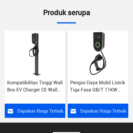
Produk serupa
Kompatibilitas Tinggi Wall
Pengisi Daya Mobil Listrik
Box EV Charger CE Wall
Tiga Fasa GB/T 11KW
Mounted EV Charging
Tipe 2 Titik Pengisian
Station
Rumah
k
Dapatkan Harga Terbaik
Dapatkan Harga Terbaik