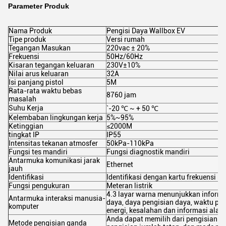
Parameter Produk
Nama Produk
Pengisi Daya Wallbox EV
Tipe produk
Versi rumah
Tegangan Masukan
220vac ± 20%
Frekuensi
50Hz/60Hz
Kisaran tegangan keluaran
230V±10%
Nilai arus keluaran
32A
Isi panjang pistol
5M
Rata-rata waktu bebas
8760 jam
masalah
Suhu Kerja
`-20 ℃ ~ + 50 ℃
Kelembaban lingkungan kerja
5%~95%
Ketinggian
≤2000M
tingkat IP
IP55
Intensitas tekanan atmosfer
50kPa-110kPa
Fungsi tes mandiri
Fungsi diagnostik mandiri
Antarmuka komunikasi jarak
Ethernet
jauh
Identifikasi
Identifikasi dengan kartu frekuensi ra
Fungsi pengukuran
Meteran listrik
4.3 layar warna menunjukkan informa
Antarmuka interaksi manusia-
daya, daya pengisian daya, waktu pe
komputer
energi, kesalahan dan informasi alar
Anda dapat memilih dari pengisian wa
Metode pengisian ganda