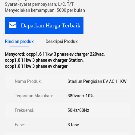
Syarat-syarat pembayaran: L/C, T/T
Menyediakan kemampuan: 5000 per bulan
Dapatkan Harga Terbaik
Rincian produk
Deskripsi Produk
Menyoroti:
ocpp1.6 11kw 3 phase ev charger 220vac
,
ocpp1.6 11kw 3 phase ev charger Station
,
ocpp1.6 11kw 3 phase ev charger
Nama Produk:
Stasiun Pengisian EV AC 11KW
Tegangan Masukan:
380vac ± 10%
Frekuensi:
50Hz/60Hz
Fase:
3 fase