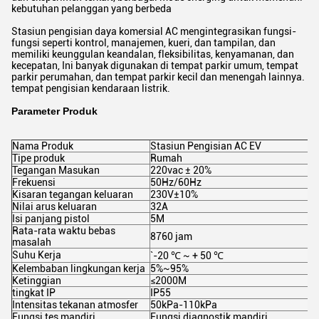
kebutuhan pelanggan yang berbeda
Stasiun pengisian daya komersial AC mengintegrasikan fungsi-
fungsi seperti kontrol, manajemen, kueri, dan tampilan, dan
memiliki keunggulan keandalan, fleksibilitas, kenyamanan, dan
kecepatan, Ini banyak digunakan di tempat parkir umum, tempat
parkir perumahan, dan tempat parkir kecil dan menengah lainnya.
tempat pengisian kendaraan listrik.
Parameter Produk
Nama Produk
Stasiun Pengisian AC EV
Tipe produk
Rumah
Tegangan Masukan
220vac ± 20%
Frekuensi
50Hz/60Hz
Kisaran tegangan keluaran
230V±10%
Nilai arus keluaran
32A
Isi panjang pistol
5M
Rata-rata waktu bebas
8760 jam
masalah
Suhu Kerja
`-20 ℃ ~ + 50 ℃
Kelembaban lingkungan kerja
5%~95%
Ketinggian
≤2000M
tingkat IP
IP55
Intensitas tekanan atmosfer
50kPa-110kPa
Fungsi tes mandiri
Fungsi diagnostik mandiri