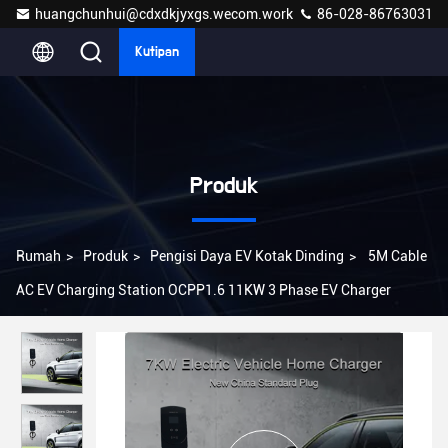
huangchunhui@cdxdkjyxgs.wecom.work
86-028-86763031
Kutipan
Produk
Rumah
>
Produk
>
Pengisi Daya EV Kotak Dinding
>
5M Cable
AC EV Charging Station OCPP1.6 11KW 3 Phase EV Charger