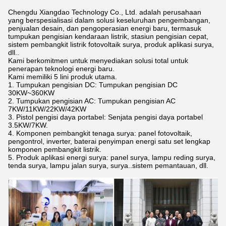
Chengdu Xiangdao Technology Co., Ltd. adalah perusahaan
yang berspesialisasi dalam solusi keseluruhan pengembangan,
penjualan desain, dan pengoperasian energi baru, termasuk
tumpukan pengisian kendaraan listrik, stasiun pengisian cepat,
sistem pembangkit listrik fotovoltaik surya, produk aplikasi surya,
dll..
Kami berkomitmen untuk menyediakan solusi total untuk
penerapan teknologi energi baru.
Kami memiliki 5 lini produk utama.
1. Tumpukan pengisian DC: Tumpukan pengisian DC
30KW~360KW
2. Tumpukan pengisian AC: Tumpukan pengisian AC
7KW/11KW/22KW/42KW
3. Pistol pengisi daya portabel: Senjata pengisi daya portabel
3.5KW/7KW.
4. Komponen pembangkit tenaga surya: panel fotovoltaik,
pengontrol, inverter, baterai penyimpan energi satu set lengkap
komponen pembangkit listrik.
5. Produk aplikasi energi surya: panel surya, lampu reding surya,
tenda surya, lampu jalan surya, surya..sistem pemantauan, dll.