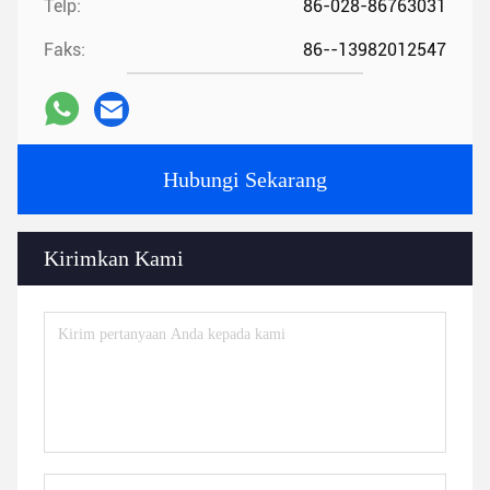
Telp:
86-028-86763031
Faks:
86--13982012547
Hubungi Sekarang
Kirimkan Kami