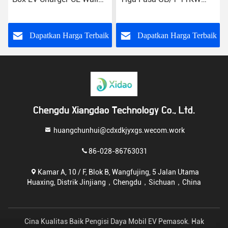
Mounted EV Charging
Tipe 2 Titik Pengisian
Station
Rumah
k
Dapatkan Harga Terbaik
Dapatkan Harga Terbaik
Chengdu Xiangdao Technology Co., Ltd.
huangchunhui@cdxdkjyxgs.wecom.work
86-028-86763031
Kamar A, 10 / F, Blok B, Wangfujing, 5 Jalan Utama
Huaxing, Distrik Jinjiang，Chengdu，Sichuan，China
Cina Kualitas Baik Pengisi Daya Mobil EV Pemasok. Hak