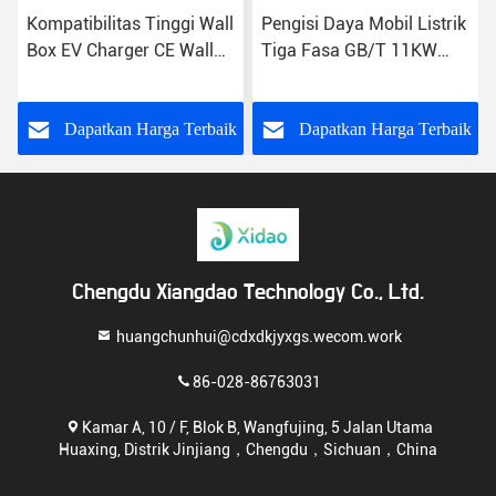
Kompatibilitas Tinggi Wall
Pengisi Daya Mobil Listrik
Box EV Charger CE Wall
Tiga Fasa GB/T 11KW
Mounted EV Charging
Tipe 2 Titik Pengisian
Station
Rumah
k
Dapatkan Harga Terbaik
Dapatkan Harga Terbaik
Chengdu Xiangdao Technology Co., Ltd.
huangchunhui@cdxdkjyxgs.wecom.work
86-028-86763031
Kamar A, 10 / F, Blok B, Wangfujing, 5 Jalan Utama
Huaxing, Distrik Jinjiang，Chengdu，Sichuan，China