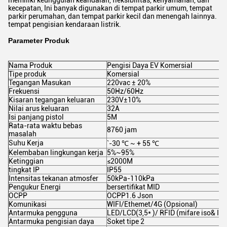
memiliki keunggulan keandalan, fleksibilitas, kenyamanan, dan
kecepatan, Ini banyak digunakan di tempat parkir umum, tempat
parkir perumahan, dan tempat parkir kecil dan menengah lainnya.
tempat pengisian kendaraan listrik.
Parameter Produk
Nama Produk
Pengisi Daya EV Komersial
Tipe produk
Komersial
Tegangan Masukan
220vac ± 20%
Frekuensi
50Hz/60Hz
Kisaran tegangan keluaran
230V±10%
Nilai arus keluaran
32A
Isi panjang pistol
5M
Rata-rata waktu bebas
8760 jam
masalah
Suhu Kerja
`-30 ℃ ~ + 55 ℃
Kelembaban lingkungan kerja
5%~95%
Ketinggian
≤2000M
tingkat IP
IP55
Intensitas tekanan atmosfer
50kPa-110kPa
Pengukur Energi
bersertifikat MID
OCPP
OCPP1.6 Json
Komunikasi
WIFI/Ethemet/4G (Opsional)
Antarmuka pengguna
LED/LCD(3,5* )/ RFID (mifare iso& IE
Antarmuka pengisian daya
Soket tipe 2