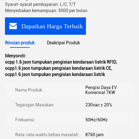
Syarat-syarat pembayaran: L/C, T/T
Menyediakan kemampuan: 5000 per bulan
Dapatkan Harga Terbaik
Rincian produk
Deskripsi Produk
Menyoroti:
ocpp 1.6 json tumpukan pengisian kendaraan listrik RFID
,
ocpp1.6 json tumpukan pengisian kendaraan listrik CE
,
ocpp1.6 json tumpukan pengisian kendaraan listrik
Pengisi Daya EV
Nama Produk:
Komersial 7KW
Tegangan Masukan:
230vac ± 20%
Frekuensi:
50Hz/60Hz
Rata-rata waktu bebas masalah:
8760 jam