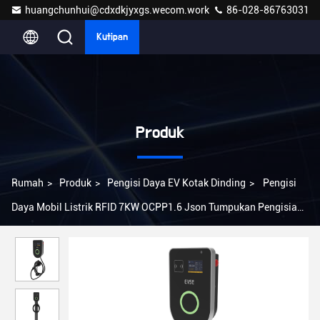
huangchunhui@cdxdkjyxgs.wecom.work
86-028-86763031
Kutipan
Produk
Rumah
>
Produk
>
Pengisi Daya EV Kotak Dinding
>
Pengisi
Daya Mobil Listrik RFID 7KW OCPP1.6 Json Tumpukan Pengisian
Kendaraan Listrik