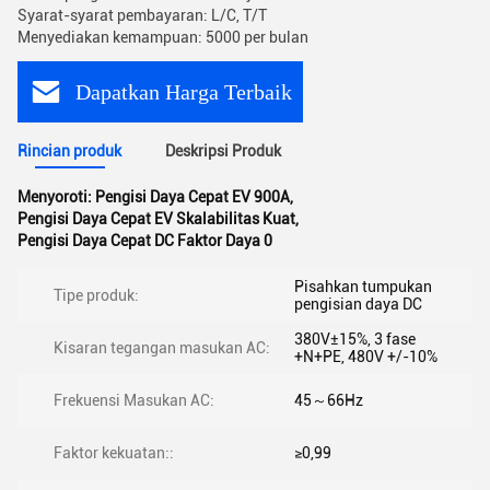
Syarat-syarat pembayaran: L/C, T/T
Menyediakan kemampuan: 5000 per bulan
Dapatkan Harga Terbaik
Rincian produk
Deskripsi Produk
Menyoroti:
Pengisi Daya Cepat EV 900A
,
Pengisi Daya Cepat EV Skalabilitas Kuat
,
Pengisi Daya Cepat DC Faktor Daya 0
Pisahkan tumpukan
Tipe produk:
pengisian daya DC
380V±15%, 3 fase
Kisaran tegangan masukan AC:
+N+PE, 480V +/-10%
Frekuensi Masukan AC:
45～66Hz
Faktor kekuatan::
≥0,99