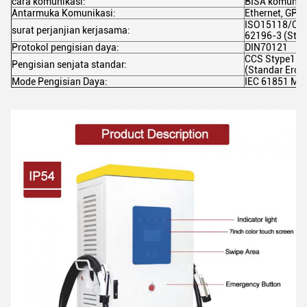
cara komunikasi:
BISA komunika
Antarmuka Komunikasi:
Ethernet, GPR
ISO15118/OCC
surat perjanjian kerjasama:
62196-3 (Stan
Protokol pengisian daya:
DIN70121
CCS Stype1 (S
Pengisian senjata standar:
(Standar Erop
Mode Pengisian Daya:
IEC 61851 Mod