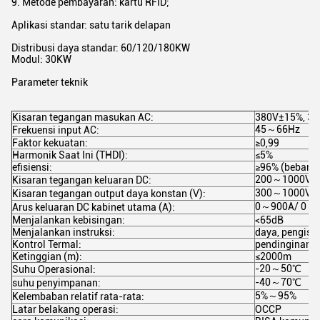
9. Metode pembayaran: kartu RFID;
Aplikasi standar: satu tarik delapan
Distribusi daya standar: 60/120/180KW
Modul: 30KW
Parameter teknik
Kisaran tegangan masukan AC:
380V±15%, 3 
45～66Hz
Frekuensi input AC:
Faktor kekuatan:
≥0,99
Harmonik Saat Ini (THDI):
≤5%
efisiensi:
≥96% (beban 
200～1000Vd
Kisaran tegangan keluaran DC:
300～1000Vd
Kisaran tegangan output daya konstan (V):
0～900A/ 0～1
Arus keluaran DC kabinet utama (A):
Menjalankan kebisingan:
<65dB
Menjalankan instruksi:
daya, pengisi
Kontrol Termal:
pendinginan u
Ketinggian (m):
≤2000m
-20～50℃
Suhu Operasional:
-40～70℃
suhu penyimpanan:
5%～95%
Kelembaban relatif rata-rata:
Latar belakang operasi:
OCCP