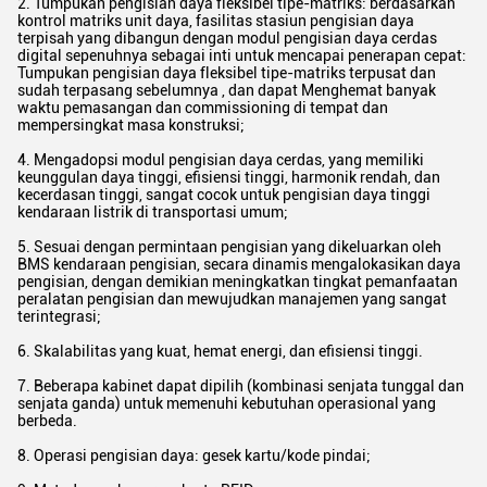
2. Tumpukan pengisian daya fleksibel tipe-matriks: berdasarkan
kontrol matriks unit daya, fasilitas stasiun pengisian daya
terpisah yang dibangun dengan modul pengisian daya cerdas
digital sepenuhnya sebagai inti untuk mencapai penerapan cepat:
Tumpukan pengisian daya fleksibel tipe-matriks terpusat dan
sudah terpasang sebelumnya , dan dapat Menghemat banyak
waktu pemasangan dan commissioning di tempat dan
mempersingkat masa konstruksi;
4. Mengadopsi modul pengisian daya cerdas, yang memiliki
keunggulan daya tinggi, efisiensi tinggi, harmonik rendah, dan
kecerdasan tinggi, sangat cocok untuk pengisian daya tinggi
kendaraan listrik di transportasi umum;
5. Sesuai dengan permintaan pengisian yang dikeluarkan oleh
BMS kendaraan pengisian, secara dinamis mengalokasikan daya
pengisian, dengan demikian meningkatkan tingkat pemanfaatan
peralatan pengisian dan mewujudkan manajemen yang sangat
terintegrasi;
6. Skalabilitas yang kuat, hemat energi, dan efisiensi tinggi.
7. Beberapa kabinet dapat dipilih (kombinasi senjata tunggal dan
senjata ganda) untuk memenuhi kebutuhan operasional yang
berbeda.
8. Operasi pengisian daya: gesek kartu/kode pindai;