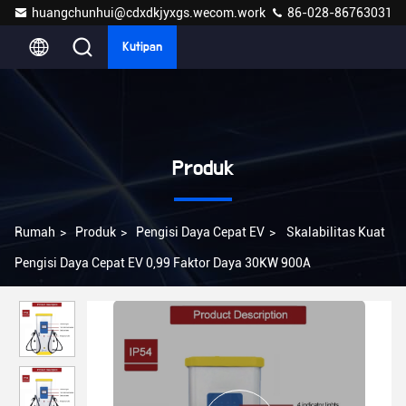
huangchunhui@cdxdkjyxgs.wecom.work
86-028-86763031
Kutipan
Produk
Rumah
>
Produk
>
Pengisi Daya Cepat EV
>
Skalabilitas Kuat
Pengisi Daya Cepat EV 0,99 Faktor Daya 30KW 900A