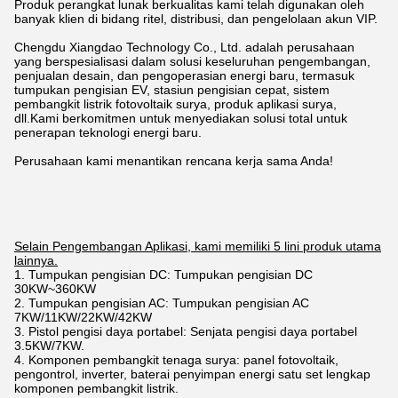
Produk perangkat lunak berkualitas kami telah digunakan oleh
banyak klien di bidang ritel, distribusi, dan pengelolaan akun VIP.
Chengdu Xiangdao Technology Co., Ltd. adalah perusahaan
yang berspesialisasi dalam solusi keseluruhan pengembangan,
penjualan desain, dan pengoperasian energi baru, termasuk
tumpukan pengisian EV, stasiun pengisian cepat, sistem
pembangkit listrik fotovoltaik surya, produk aplikasi surya,
dll.
Kami berkomitmen untuk menyediakan solusi total untuk
penerapan teknologi energi baru.
Perusahaan kami menantikan rencana kerja sama Anda!
Selain Pengembangan Aplikasi, kami memiliki 5 lini produk utama
lainnya.
1. Tumpukan pengisian DC: Tumpukan pengisian DC
30KW~360KW
2. Tumpukan pengisian AC: Tumpukan pengisian AC
7KW/11KW/22KW/42KW
3. Pistol pengisi daya portabel: Senjata pengisi daya portabel
3.5KW/7KW.
4. Komponen pembangkit tenaga surya: panel fotovoltaik,
pengontrol, inverter, baterai penyimpan energi satu set lengkap
komponen pembangkit listrik.