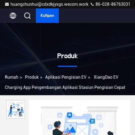
huangchunhui@cdxdkjyxgs.wecom.work
86-028-86763031
Kutipan
Produk
Rumah
>
Produk
>
Aplikasi Pengisian EV
>
XiangDao EV
Charging App Pengembangan Aplikasi Stasiun Pengisian Cepat