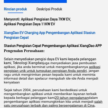
Rincian produk
Deskripsi Produk
Menyoroti:
Aplikasi Pengisian Daya 7KW EV
,
Aplikasi Pengisian Daya 11KW EV
XiangDao EV Charging App Pengembangan Aplikasi Stasiun
Pengisian Cepat
Stasiun Pengisian Cepat Pengembangan Aplikasi XiangDao APP
Pengenalan Perusahaan:
Selain menyediakan pengisi daya EV kami kepada pelanggan
kami, Teknologi Xiangdao
juga menyediakan jasa pembuatan
aplikasi, jika anda berminat untuk mengembangkannya
aplikasi
pengisian unik untuk tumpukan pengisian Anda sendiri
, jangan
ragu untuk mengirimkan pesan kepada kami untuk meminta
informasi detail dan s
pelacur mengubah ide-ide Anda menjadi
kenyataan
Sejak tahun 2004, perusahaan kami berdedikasi untuk
mengembangkan aplikasi untuk memberikan layanan terbaik
kepada berbagai pelanggan kami
20 tahun pengalaman
dalam
pengembangan aplikasi memungkinkan kita untuk menjadi
salah
satu perusahaan terbaik dan paling berpengalaman di Cina
.