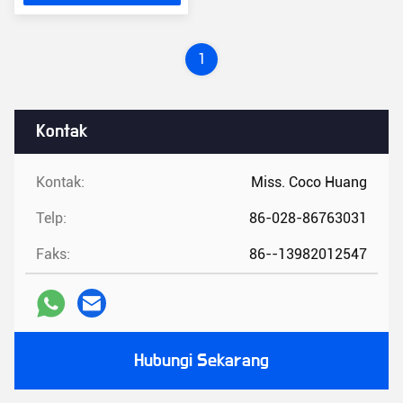
Terbaik
1
Kontak
Kontak:
Miss. Coco Huang
Telp:
86-028-86763031
Faks:
86--13982012547
Hubungi Sekarang