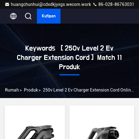
huangchunhui@cdxdkjyxgs.wecom.work
86-028-86763031
Kutipan
Keywords [ 250v Level 2 Ev
Charger Extension Cord ] Match 11
Produk
Rumah
>
Produk
>
250v Level 2 Ev Charger Extension Cord Online Manufacturer