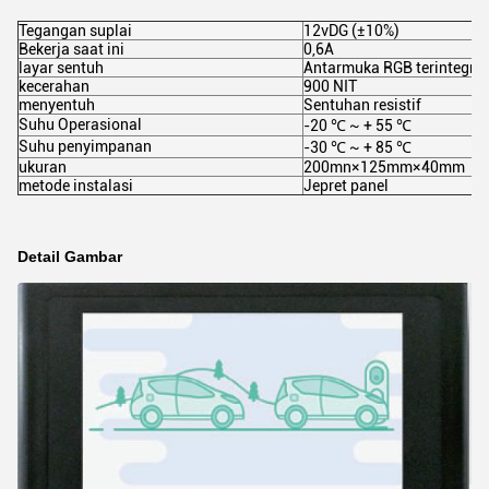
Tegangan suplai
12vDG (±10%)
Bekerja saat ini
0,6A
layar sentuh
Antarmuka RGB terintegrasi,
kecerahan
900 NIT
menyentuh
Sentuhan resistif
Suhu Operasional
-20 ℃ ~ + 55 ℃
Suhu penyimpanan
-30 ℃ ~ + 85 ℃
ukuran
200mn×125mm×40mm
metode instalasi
Jepret panel
Detail Gambar