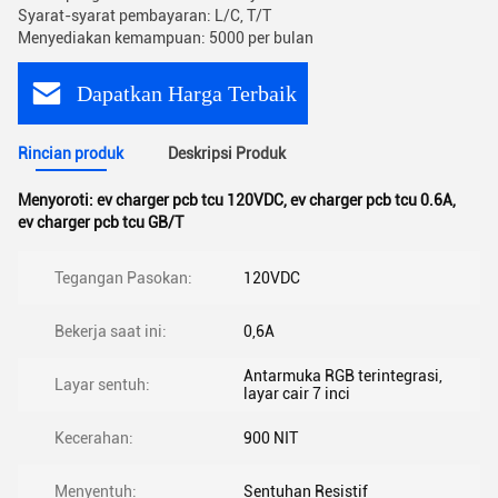
Syarat-syarat pembayaran: L/C, T/T
Menyediakan kemampuan: 5000 per bulan
Dapatkan Harga Terbaik
Rincian produk
Deskripsi Produk
Menyoroti:
ev charger pcb tcu 120VDC
,
ev charger pcb tcu 0.6A
,
ev charger pcb tcu GB/T
Tegangan Pasokan:
120VDC
Bekerja saat ini:
0,6A
Antarmuka RGB terintegrasi,
Layar sentuh:
layar cair 7 inci
Kecerahan:
900 NIT
Menyentuh:
Sentuhan Resistif