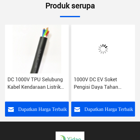
Produk serupa
DC 1000V TPU Selubung
1000V DC EV Soket
Kabel Kendaraan Listrik
Pengisi Daya Tahan
Dengan Inti Kawat
Isolasi 200A
Tembaga Telanjang
k
Dapatkan Harga Terbaik
Dapatkan Harga Terbaik