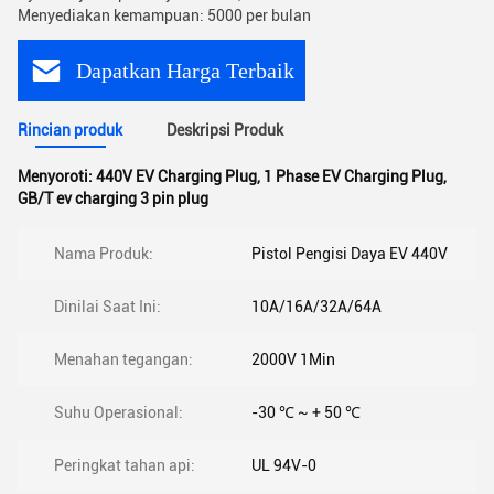
Menyediakan kemampuan: 5000 per bulan
Dapatkan Harga Terbaik
Rincian produk
Deskripsi Produk
Menyoroti:
440V EV Charging Plug
,
1 Phase EV Charging Plug
,
GB/T ev charging 3 pin plug
Nama Produk:
Pistol Pengisi Daya EV 440V
Dinilai Saat Ini:
10A/16A/32A/64A
Menahan tegangan:
2000V 1Min
Suhu Operasional:
-30 ℃ ~ + 50 ℃
Peringkat tahan api:
UL 94V-0