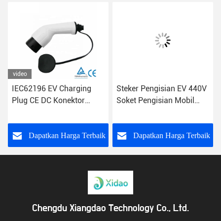
video
IEC62196 EV Charging
Steker Pengisian EV 440V
Plug CE DC Konektor
Soket Pengisian Mobil
Pengisian Cepat
Listrik IP55
k
Dapatkan Harga Terbaik
Dapatkan Harga Terbaik
Chengdu Xiangdao Technology Co., Ltd.