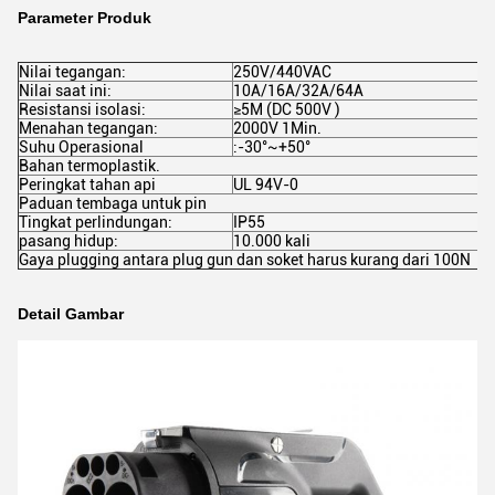
Parameter Produk
Nilai tegangan:
250V/440VAC
Nilai saat ini:
10A/16A/32A/64A
Resistansi isolasi:
≥5M (DC 500V )
Menahan tegangan:
2000V 1Min.
Suhu Operasional
:-30°~+50°
Bahan termoplastik.
Peringkat tahan api
UL 94V-0
Paduan tembaga untuk pin
Tingkat perlindungan:
IP55
pasang hidup:
10.000 kali
Gaya plugging antara plug gun dan soket harus kurang dari 100N
Detail Gambar