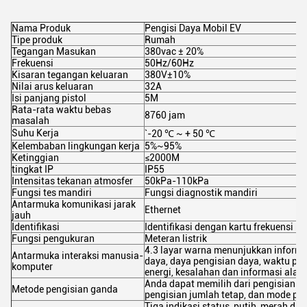
Nama Produk
Pengisi Daya Mobil EV
Tipe produk
Rumah
Tegangan Masukan
380vac ± 20%
Frekuensi
50Hz/60Hz
Kisaran tegangan keluaran
380V±10%
Nilai arus keluaran
32A
Isi panjang pistol
5M
Rata-rata waktu bebas
8760 jam
masalah
Suhu Kerja
`-20 ℃ ~ + 50 ℃
Kelembaban lingkungan kerja
5%~95%
Ketinggian
≤2000M
tingkat IP
IP55
Intensitas tekanan atmosfer
50kPa-110kPa
Fungsi tes mandiri
Fungsi diagnostik mandiri
Antarmuka komunikasi jarak
Ethernet
jauh
Identifikasi
Identifikasi dengan kartu frekuensi ra
Fungsi pengukuran
Meteran listrik
4.3 layar warna menunjukkan informa
Antarmuka interaksi manusia-
daya, daya pengisian daya, waktu pe
komputer
energi, kesalahan dan informasi alar
Anda dapat memilih dari pengisian wa
Metode pengisian ganda
pengisian jumlah tetap, dan mode pe
Tiga indikasi status, putih, merah dan