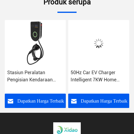
Produk serupa
Stasiun Peralatan
50Hz Car EV Charger
Pengisian Kendaraan
Intelligent 7KW Home
Listrik IP54 16A 11KW IEC
Charger Pengisian Cepat
61851-1
k
Dapatkan Harga Terbaik
Dapatkan Harga Terbaik