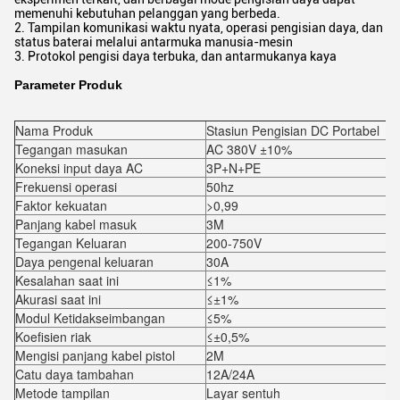
memenuhi kebutuhan pelanggan yang berbeda.
2. Tampilan komunikasi waktu nyata, operasi pengisian daya, dan
status baterai melalui antarmuka manusia-mesin
3. Protokol pengisi daya terbuka, dan antarmukanya kaya
Parameter Produk
Nama Produk
Stasiun Pengisian DC Portabel
Tegangan masukan
AC 380V ±10%
Koneksi input daya AC
3P+N+PE
Frekuensi operasi
50hz
Faktor kekuatan
>0,99
Panjang kabel masuk
3M
Tegangan Keluaran
200-750V
Daya pengenal keluaran
30A
Kesalahan saat ini
≤1%
Akurasi saat ini
≤±1%
Modul Ketidakseimbangan
≤5%
Koefisien riak
≤±0,5%
Mengisi panjang kabel pistol
2M
Catu daya tambahan
12A/24A
Metode tampilan
Layar sentuh