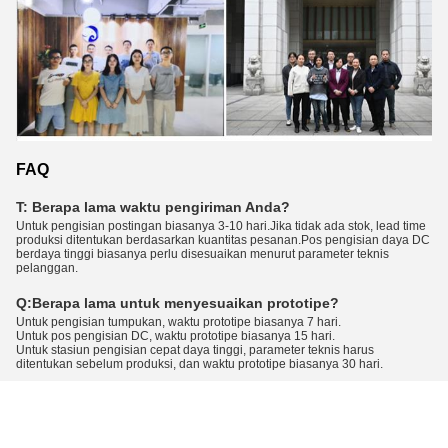
FAQ
T: Berapa lama waktu pengiriman Anda?
Untuk pengisian postingan biasanya 3-10 hari.Jika tidak ada stok, lead time
produksi ditentukan berdasarkan kuantitas pesanan.Pos pengisian daya DC
berdaya tinggi biasanya perlu disesuaikan menurut parameter teknis
pelanggan.
Q:
Berapa lama untuk menyesuaikan prototipe?
Untuk pengisian tumpukan, waktu prototipe biasanya 7 hari.
Untuk pos pengisian DC, waktu prototipe biasanya 15 hari.
Untuk stasiun pengisian cepat daya tinggi, parameter teknis harus
ditentukan sebelum produksi, dan waktu prototipe biasanya 30 hari.
Q:
Bagaimana cara menjamin layanan?
Produk kami dibagi menjadi dua kategori: rumah tangga dan komersial.
Untuk pengisi daya rumah, kami menyediakan layanan standar: garansi 1
tahun + instalasi jarak jauh dan panduan penggunaan + tutorial instalasi