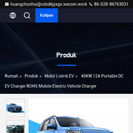
huangchunhui@cdxdkjyxgs.wecom.work
86-028-86763031
Kutipan
Produk
Rumah
>
Produk
>
Mobil Listrik EV
>
40KW 12A Portable DC
EV Charger ROHS Mobile Electric Vehicle Charger