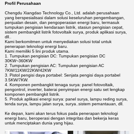
Profil Perusahaan
Chengdu Xiangdao Technology Co., Ltd. adalah perusahaan
yang berspesialisasi dalam solusi keseluruhan pengembangan,
penjualan desain, dan pengoperasian energi baru, termasuk
tumpukan pengisian kendaraan listrik, stasiun pengisian cepat,
sistem pembangkit listrik fotovoltaik surya, produk aplikasi surya,
dll..
Kami berkomitmen untuk menyediakan solusi total untuk
penerapan teknologi energi baru.
Kami memiliki 5 lini produk utama.
1. Tumpukan pengisian DC: Tumpukan pengisian DC
30KW~360KW
2. Tumpukan pengisian AC: Tumpukan pengisian AC
7KW/11KW/22KW/42KW
3. Pistol pengisi daya portabel: Senjata pengisi daya portabel
3.5KW/7KW.
4. Komponen pembangkit tenaga surya: panel fotovoltaik,
pengontrol, inverter, baterai penyimpan energi satu set lengkap
komponen pembangkit listrik.
5. Produk aplikasi energi surya: panel surya, lampu reding surya,
tenda surya, lampu jalan surya, surya..sistem pemantauan, dll.
Ke depan, kami akan terus fokus pada penerapan teknologi
energi baru, beroperasi dengan integritas dan bekerja keras
untuk menciptakan dunia yang hijau.